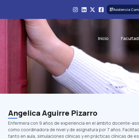
Asistencia Cam
Inicio
Facultad
Angelica Aguirre Pizarro
Enfermera con 9 años de experiencia en el ámbito docente-asist
como coordinadora de nivel y de asignatura por 7 años. Facilit
tanto en aula, simulaciones clínicas y en prácticas clínicas de es