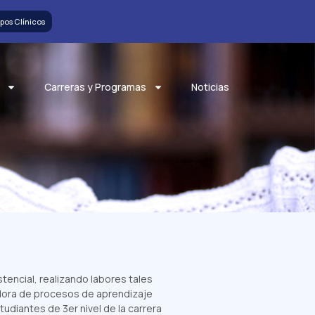
pos Clínicos
Carreras y Programas
Noticias
encial, realizando labores tales
adora de procesos de aprendizaje
tudiantes de 3er nivel de la carrera