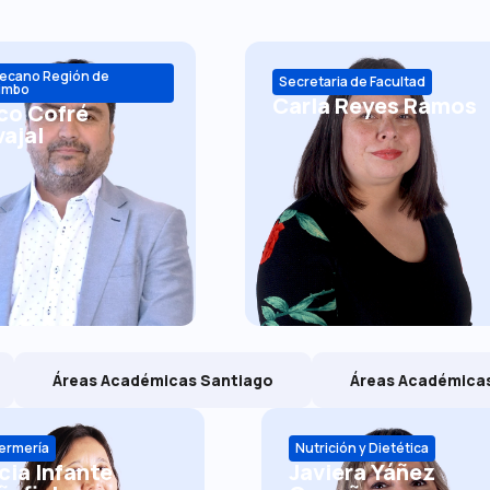
ecano Región de
Secretaria de Facultad
imbo
Carla Reyes Ramos
co Cofré
ajal
Áreas Académicas Santiago
Áreas Académica
ermería
Nutrición y Dietética
cia Infante
Javiera Yáñez