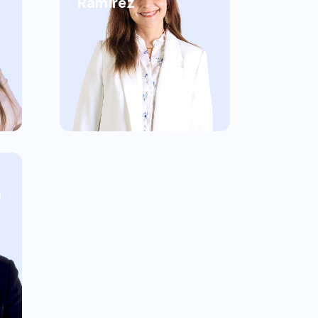
Ramírez
a