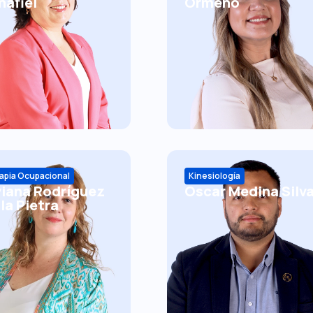
ñafiel
Ormeño
apia Ocupacional
Kinesiología
viana Rodríguez
Oscar Medina Silv
la Pietra