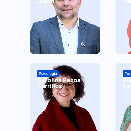
Dvash
Pe
Psicología
Ter
Carolina Pezoa
Vi
Carrillos
de 