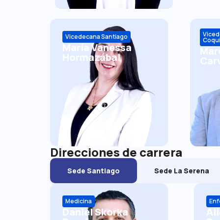
Viced
Vicedecana Santiago
Coqu
María Vanessa
Mar
Hormazábal
Carv
Direcciones de carrera
Sede Santiago
Sede La Serena
Medicina
Enf
Daniel Skorka
Ali