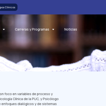
pos Clínicos
Carreras y Programas
Noticias
con foco en variables de proceso y
cología Clínica de la PUC, y Psicólogo
de enfoques dialógicos y de sistemas