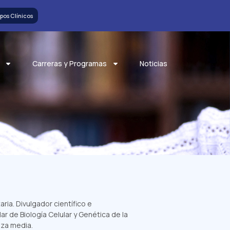
pos Clínicos
Carreras y Programas
Noticias
aria.
Divulgador científico e
ar de Biología Celular y Genética de la
nza media.