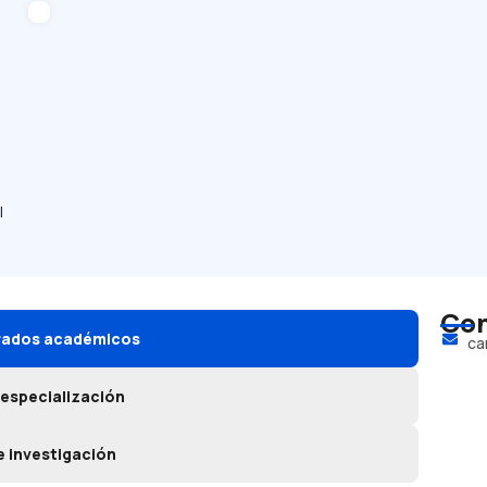
l
Con
grados académicos
ca
 especialización
e investigación