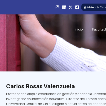
Asistencia Cam
Inicio
Facultad
Carlos Rosas Valenzuela
Profesor con amplia experiencia en gestión y docencia universit
investigador en innovación educativa.
Director del Torneo escol
Universidad Central de Chile, dirigido a estudiantes de enseña