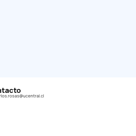
tacto
rlos.rosas@ucentral.cl