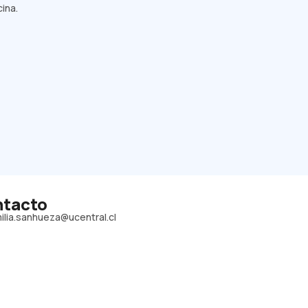
ina.
tacto
ilia.sanhueza@ucentral.cl