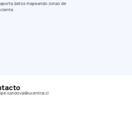
, aporta datos mapeando zonas de
iciente.
tacto
lipe.sandoval@ucentral.cl