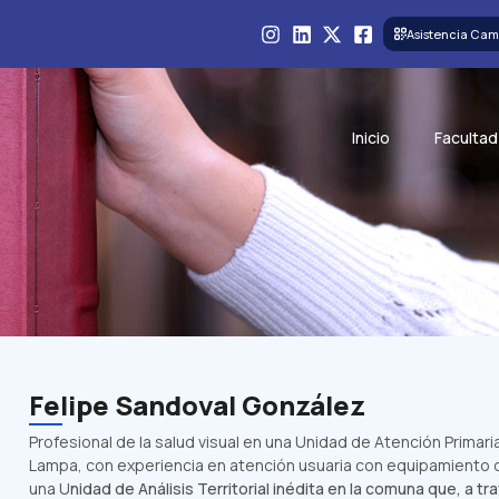
Asistencia Cam
Inicio
Facultad
Felipe Sandoval González
Profesional de la salud visual en una Unidad de Atención Primar
Lampa, con experiencia en atención usuaria con equipamiento
una U
nidad de Análisis Territorial inédita en la comuna que, a tr