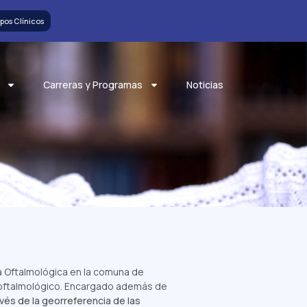
pos Clínicos
Carreras y Programas
Noticias
ia Oftalmológica en la comuna de
 oftalmológico. Encargado además de
avés de la georreferencia de las