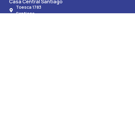
Casa Central Santiago
Toesca 1783
Santiago
Mesa Central +56 2 2582 6000
Sede Región de Coquimbo
Av. Francisco de Aguirre 0405
La Serena.
Mesa Central +56 51 247 9150