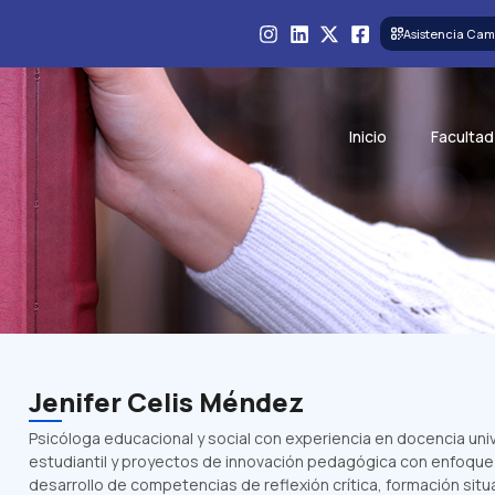
Asistencia Cam
Inicio
Facultad
Jenifer Celis Méndez
Psicóloga educacional y social con experiencia en docencia univ
estudiantil y proyectos de innovación pedagógica con enfoque cr
desarrollo de competencias de reflexión crítica, formación situa