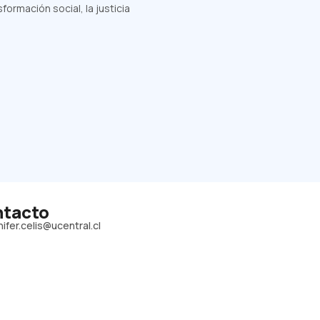
rmación social, la justicia
tacto
nifer.celis@ucentral.cl