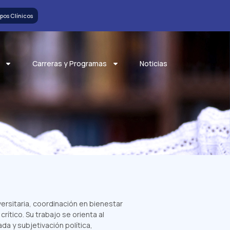
pos Clínicos
Carreras y Programas
Noticias
ersitaria, coordinación en bienestar
ítico. Su trabajo se orienta al
da y subjetivación política,