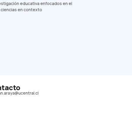
vestigación educativa enfocados en el
s ciencias en contexto
tacto
an.araya@ucentral.cl