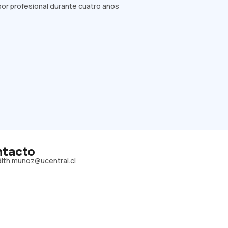
labor profesional durante cuatro años
tacto
dith.munoz@ucentral.cl