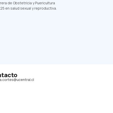
rera de Obstetricia y Puericultura
5 en salud sexual y reproductiva.
tacto
lia.cortes@ucentral.cl