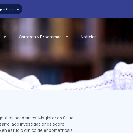
pos Clínicos
Carreras y Programas
Noticias
 gestión académica, Magíster en Salud
esarrollado investigaciones sobre
 en estudio clínico de endometriosis.