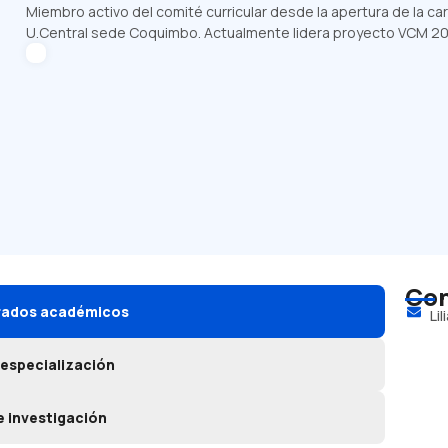
Miembro activo del comité curricular desde la apertura de la car
U.Central sede Coquimbo. Actualmente lidera proyecto VCM 202
Con
grados académicos
Li
 especialización
e investigación