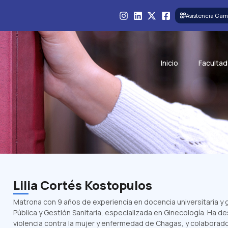
Asistencia Cam
Inicio
Facultad
Lilia Cortés Kostopulos
Matrona con 9 años de experiencia en docencia universitaria y
Pública y Gestión Sanitaria, especializada en Ginecología. Ha d
violencia contra la mujer y enfermedad de Chagas, y colaborado