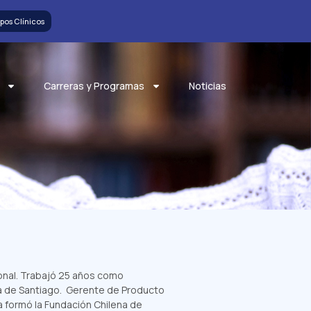
pos Clínicos
Carreras y Programas
Noticias
onal. Trabajó 25 años como
na de Santiago. Gerente de Producto
la formó la Fundación Chilena de