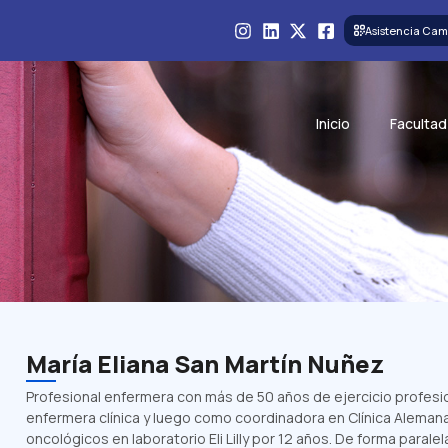
Asistencia Cam
Inicio
Facultad
María Eliana San Martín Nuñez
Profesional enfermera con más de 50 años de ejercicio profesi
enfermera clínica y luego como coordinadora en Clínica Alema
oncológicos en laboratorio Eli Lilly por 12 años. De forma parale