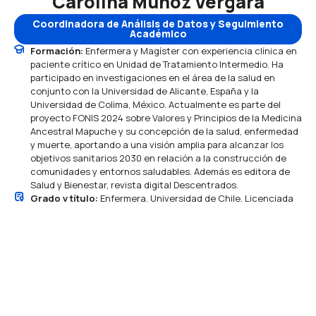
Carolina Muñoz Vergara
Coordinadora de Análisis de Datos y Seguimiento
Académico
Formación:
Enfermera y Magíster con experiencia clínica en
paciente crítico en Unidad de Tratamiento Intermedio. Ha
participado en investigaciones en el área de la salud en
conjunto con la Universidad de Alicante, España y la
Universidad de Colima, México. Actualmente es parte del
proyecto FONIS 2024 sobre Valores y Principios de la Medicina
Ancestral Mapuche y su concepción de la salud, enfermedad
y muerte, aportando a una visión amplia para alcanzar los
objetivos sanitarios 2030 en relación a la construcción de
comunidades y entornos saludables. Además es editora de
Salud y Bienestar, revista digital Descentrados.
Grado y título:
Enfermera, Universidad de Chile. Licenciada
en Enfermería, Universidad de Chile. Máster en Investigación
en Ciencias de la Enfermería Universidad de Alicante, España.
Diplomada en competencias digitales Universidad Alberto
Hurtado. Diplomada en docencia en Educación Superior.
Universidad Central de Chile. Diplomada en Derechos
Humanos, No Discriminación y Políticas Públicas para la
Inclusión y la Igualdad. Fundación Henry Dunant.